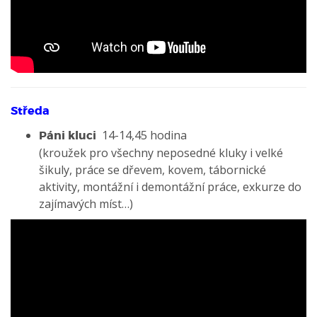
Středa
14-14,45 hodina
Páni kluci
(kroužek pro všechny neposedné kluky i velké
šikuly, práce se dřevem, kovem, tábornické
aktivity, montážní i demontážní práce, exkurze do
zajímavých míst…)