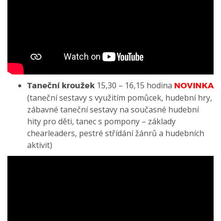
15,30 – 16,15 hodina
Taneční kroužek
NOVINKA
(taneční sestavy s využitím pomůcek, hudební hry,
zábavné taneční sestavy na současné hudební
hity pro děti, tanec s pompony – základy
chearleaders, pestré střídání žánrů a hudebních
aktivit)