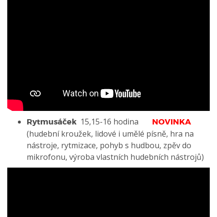
15,15-16 hodina
Rytmusáček
NOVINKA
(hudební kroužek, lidové i umělé písně, hra na
nástroje, rytmizace, pohyb s hudbou, zpěv do
mikrofonu, výroba vlastních hudebních nástrojů)