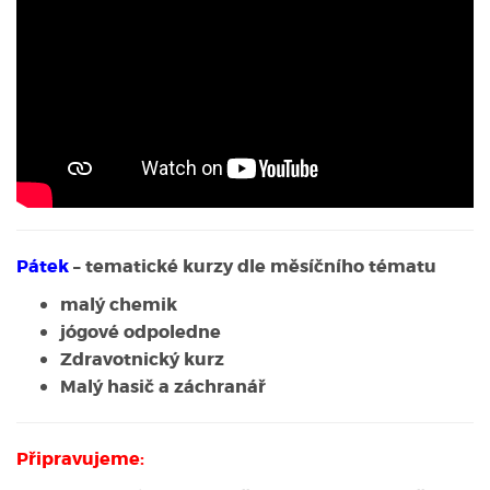
Pátek
– tematické kurzy dle měsíčního tématu
malý chemik
jógové odpoledne
Zdravotnický kurz
Malý hasič a záchranář
Připravujeme: