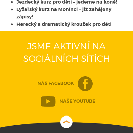
Jezdecký kurz pro děti – jedeme na koně!
Lyžařský kurz na Monínci – již zahájeny
zápisy!
Herecký a dramatický kroužek pro děti
JSME AKTIVNÍ NA
SOCIÁLNÍCH SÍTÍCH
NÁŠ FACEBOOK
NAŠE YOUTUBE