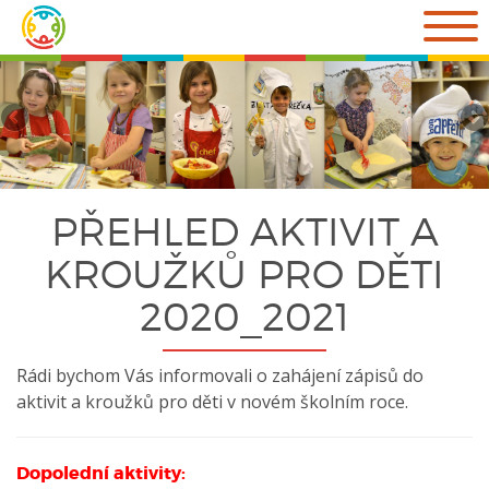
Přejít
k
obsahu
webu
PŘEHLED AKTIVIT A
KROUŽKŮ PRO DĚTI
2020_2021
Rádi bychom Vás informovali o zahájení zápisů do
aktivit a kroužků pro děti v novém školním roce.
Dopolední aktivity: