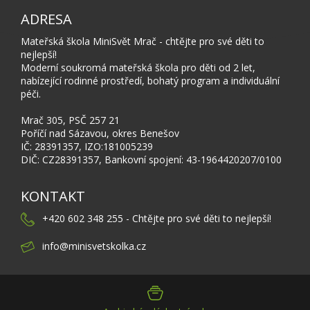
ADRESA
Mateřská škola MiniSvět Mrač - chtějte pro své děti to
nejlepší!
Moderní soukromá mateřská škola pro děti od 2 let,
nabízející rodinné prostředí, bohatý program a individuální
péči.
Mrač 305, PSČ 257 21
Poříčí nad Sázavou, okres Benešov
IČ: 28391357, IZO:181005239
DIČ: CZ28391357, Bankovní spojení: 43-1964420207/0100
KONTAKT
+420 602 348 255 - Chtějte pro své děti to nejlepší!
info@minisvetskolka.cz