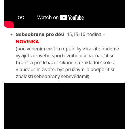
15,15-16 hodina –
Sebeobrana pro děti
NOVINKA
(pod vedením mistra republiky v karate budeme
vyvíjet zdravého sportovního ducha, naučit se
bránit a předcházet šikaně na základní škole a
v budoucím životě, být pružnými a podpořit si
znalostí sebeobrany sebevědomí!)