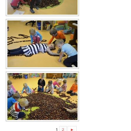
1
2
►