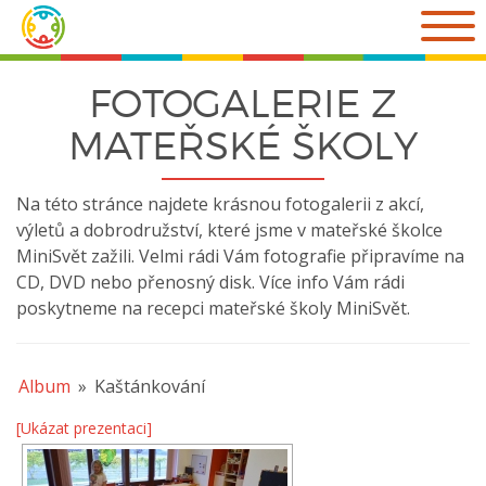
Přejít
k
obsahu
webu
FOTOGALERIE Z
MATEŘSKÉ ŠKOLY
Na této stránce najdete krásnou fotogalerii z akcí,
výletů a dobrodružství, které jsme v mateřské školce
MiniSvět zažili. Velmi rádi Vám fotografie připravíme na
CD, DVD nebo přenosný disk. Více info Vám rádi
poskytneme na recepci mateřské školy MiniSvět.
Album
»
Kaštánkování
[Ukázat prezentaci]