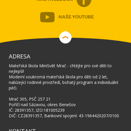
NAŠE YOUTUBE
ADRESA
Mateřská škola MiniSvět Mrač - chtějte pro své děti to
nejlepší!
Moderní soukromá mateřská škola pro děti od 2 let,
nabízející rodinné prostředí, bohatý program a individuální
péči.
Mrač 305, PSČ 257 21
Poříčí nad Sázavou, okres Benešov
IČ: 28391357, IZO:181005239
DIČ: CZ28391357, Bankovní spojení: 43-1964420207/0100