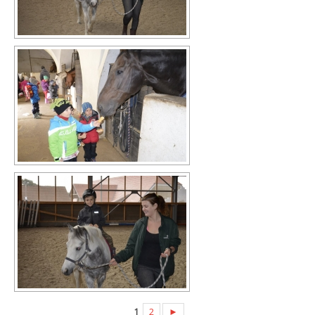
1
2
►