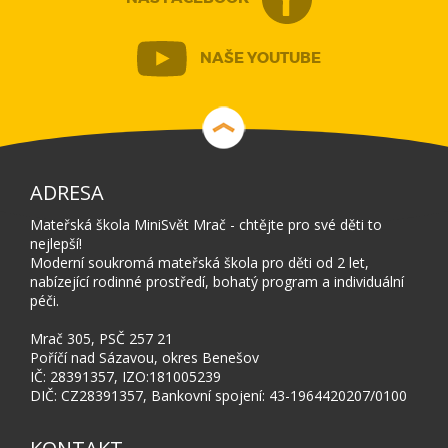
NAŠE YOUTUBE
ADRESA
Mateřská škola MiniSvět Mrač - chtějte pro své děti to
nejlepší!
Moderní soukromá mateřská škola pro děti od 2 let,
nabízející rodinné prostředí, bohatý program a individuální
péči.
Mrač 305, PSČ 257 21
Poříčí nad Sázavou, okres Benešov
IČ: 28391357, IZO:181005239
DIČ: CZ28391357, Bankovní spojení: 43-1964420207/0100