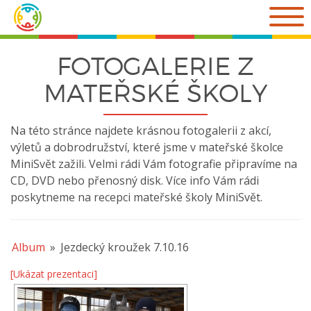
Přejít
k
obsahu
webu
FOTOGALERIE Z
MATEŘSKÉ ŠKOLY
Na této stránce najdete krásnou fotogalerii z akcí,
výletů a dobrodružství, které jsme v mateřské školce
MiniSvět zažili. Velmi rádi Vám fotografie připravíme na
CD, DVD nebo přenosný disk. Více info Vám rádi
poskytneme na recepci mateřské školy MiniSvět.
Album
»
Jezdecký kroužek 7.10.16
[Ukázat prezentaci]