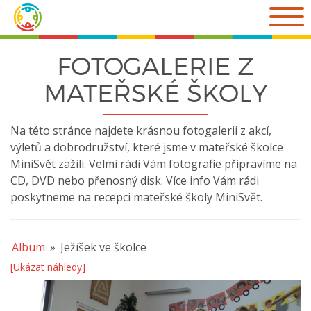
Přejít
k
obsahu
webu
FOTOGALERIE Z
MATEŘSKÉ ŠKOLY
Na této stránce najdete krásnou fotogalerii z akcí,
výletů a dobrodružství, které jsme v mateřské školce
MiniSvět zažili. Velmi rádi Vám fotografie připravíme na
CD, DVD nebo přenosný disk. Více info Vám rádi
poskytneme na recepci mateřské školy MiniSvět.
Album
»
Ježíšek ve školce
[Ukázat náhledy]