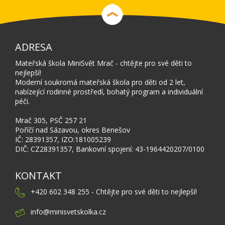
ADRESA
Mateřská škola MiniSvět Mrač - chtějte pro své děti to
nejlepší!
Moderní soukromá mateřská škola pro děti od 2 let,
nabízející rodinné prostředí, bohatý program a individuální
péči.
Mrač 305, PSČ 257 21
Poříčí nad Sázavou, okres Benešov
IČ: 28391357, IZO:181005239
DIČ: CZ28391357, Bankovní spojení: 43-1964420207/0100
KONTAKT
+420 602 348 255 - Chtějte pro své děti to nejlepší!
info@minisvetskolka.cz